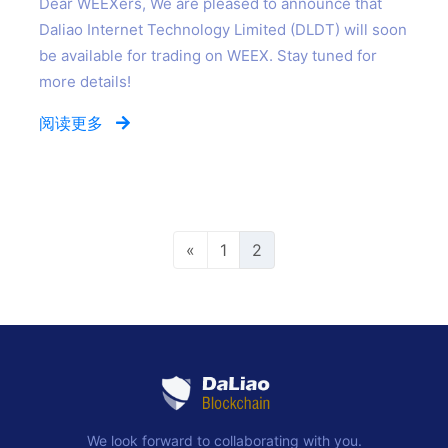
Dear WEEXers, We are pleased to announce that
Daliao Internet Technology Limited (DLDT) will soon
be available for trading on WEEX. Stay tuned for
more details!
阅读更多
«
1
2
We look forward to collaborating with you.